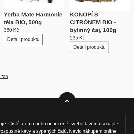
Yerba Mate Harmonie
KONOPÍ S
těla BIO, 500g
CITRÓNEM BIO -
bylinný čaj, 100g
360 Kč
235 Kč
Detail produktu
Detail produktu
 tea
aje. Čisté aroma nebo ochucené, svého favorita si najde
y, rozpustné kávy a sypaných čajů. Navíc nákupem online