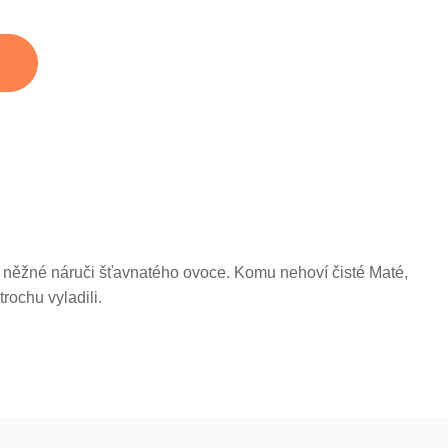
v něžné náruči šťavnatého ovoce. Komu nehoví čisté Maté,
rochu vyladili.