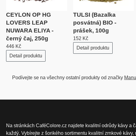
CEYLON OP HG
TULSI (Bazalka
LOVERS LEAP
posvátná) BIO -
NUWARA ELIYA -
prášek, 100g
černý čaj, 250g
152 Kč
446 Kč
Detail produktu
Detail produktu
Podívejte se na všechny ostatní produkty od značky
Manu
Na stránkách CaféColore.cz najdete kvalitní odrůdy kávy a č
každý. Vybírejte z šorikého sortimentu kvalitní zrnkové káv