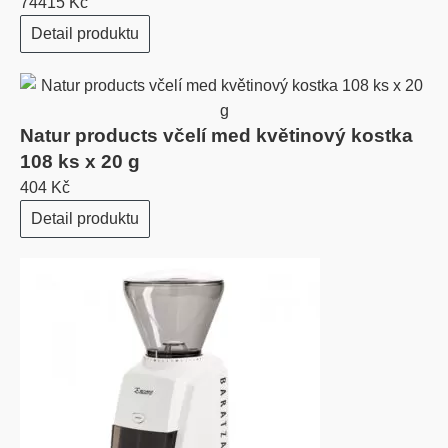
74415 Kč
Detail produktu
Natur products včelí med květinový kostka
108 ks x 20 g
404 Kč
Detail produktu