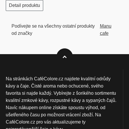
Detail produktu
Podívejte se na všechny ostatní produkty
Manu
od značky
cafe
Na stránkách CaféColore.cz najdete kvalitní odrůdy
kávy a čaje. Čisté aroma nebo ochucené, svého
favorita si najde každý. Vybírejte z šorikého sortimentu
kvalitní zrnkové kávy, rozpustné kávy a sypaných čajů.
Navíc nákupem online získáte spoustu výhod, od
ušetřeného času po možnost vrácení zboží. Na
CaféColore.cz pro vás aktualizujeme ty