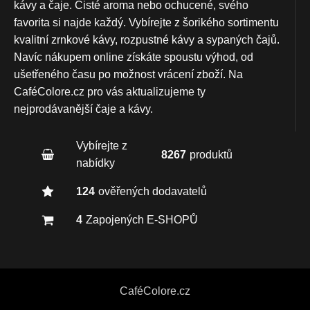
kávy a čaje. Čisté aroma nebo ochucené, svého
favorita si najde každý. Vybírejte z šorikého sortimentu
kvalitní zrnkové kávy, rozpustné kávy a sypaných čajů.
Navíc nákupem online získáte spoustu výhod, od
ušetřeného času po možnost vrácení zboží. Na
CaféColore.cz pro vás aktualizujeme ty
nejprodávanější čaje a kávy.
Vybírejte z
8267
produktů
nabídky
124
ověřených dodavatelů
4
Zapojených E-SHOPŮ
CaféColore.cz