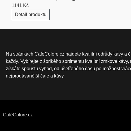
1141 Kč
Detail produktu
Na stránkách CaféColore.cz najdete kvalitní odrůdy kávy a č
každý. Vybírejte z šorikého sortimentu kvalitní zrnkové káv
získáte spoustu výhod, od ušetřeného času po možnost vráce
nejprodávanější čaje a kávy.
CaféColore.cz