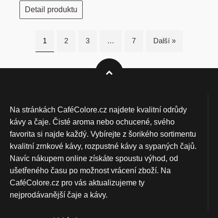
Detail produktu
1
2
3
…
7
Další »
Na stránkách CaféColore.cz najdete kvalitní odrůdy
kávy a čaje. Čisté aroma nebo ochucené, svého
favorita si najde každý. Vybírejte z šorikého sortimentu
kvalitní zrnkové kávy, rozpustné kávy a sypaných čajů.
Navíc nákupem online získáte spoustu výhod, od
ušetřeného času po možnost vrácení zboží. Na
CaféColore.cz pro vás aktualizujeme ty
nejprodávanější čaje a kávy.